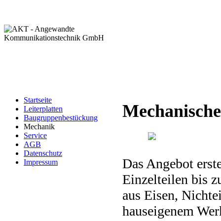
Startseite
Mechanische
Leiterplatten
Baugruppenbestückung
Mechanik
Service
AGB
Datenschutz
Das Angebot erst
Impressum
Einzelteilen bis z
aus Eisen, Nichte
hauseigenem Werk